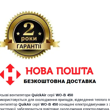
сьові вентилятори
QuickAir
серії
WO-B 450
икористовується для охолодження приладів, відведення теплого по
ентилятор
QuikAir
серії
WO-B 450
оснащені електродвигунами з з
онструкції забезпечується повітряне охолодження електродвигуна