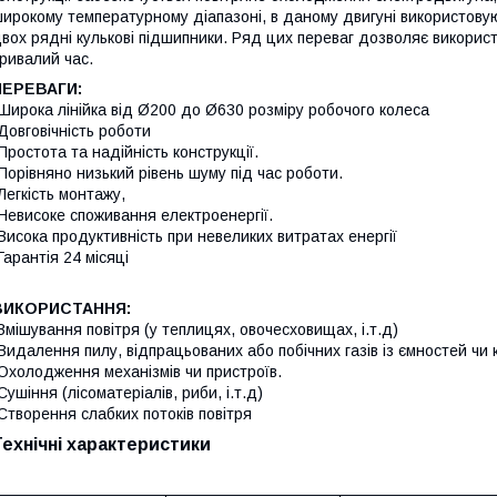
ирокому температурному діапазоні, в даному двигуні використовуют
вох рядні кулькові підшипники. Ряд цих переваг дозволяє використ
ривалий час.
ПЕРЕВАГИ:
Широка лінійка від Ø200 до Ø630 розміру робочого колеса
Довговічність роботи
Простота та надійність конструкції.
Порівняно низький рівень шуму під час роботи.
Легкість монтажу,
Невисоке споживання електроенергії.
Висока продуктивність при невеликих витратах енергії
Гарантія 24 місяці
ВИКОРИСТАННЯ:
Змішування повітря (у теплицях, овочесховищах, і.т.д)
Видалення пилу, відпрацьованих або побічних газів із ємностей чи 
Охолодження механізмів чи пристроїв.
Сушіння (лісоматеріалів, риби, і.т.д)
Створення слабких потоків повітря
Технічні характеристики