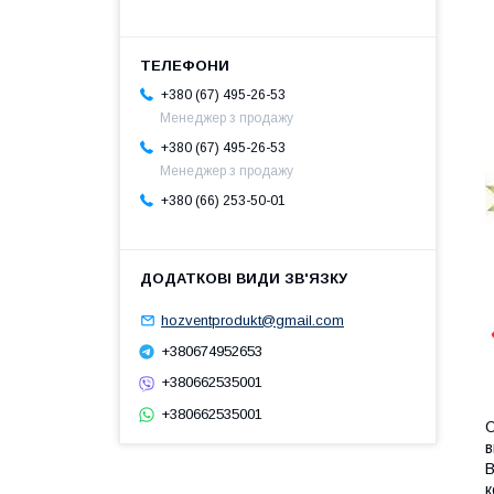
+380 (67) 495-26-53
Менеджер з продажу
+380 (67) 495-26-53
Менеджер з продажу
+380 (66) 253-50-01
hozventprodukt@gmail.com
+380674952653
+380662535001
+380662535001
О
в
В
к