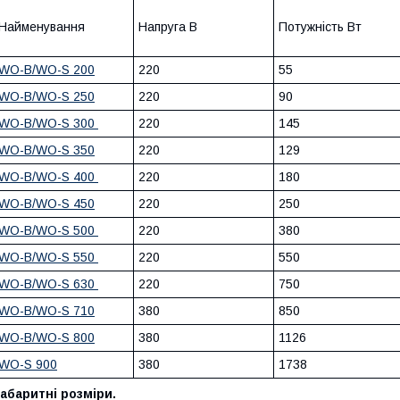
Найменування
Напруга В
Потужність Вт
WO-B/WO-S 200
220
55
WO-B/WO-S 250
220
90
WO-B/WO-S 300
220
145
WO-B/WO-S 350
220
129
WO-B/WO-S 400
220
180
WO-B/WO-S 450
220
250
WO-B/WO-S 500
220
380
WO-B/WO-S 550
220
550
WO-B/WO-S 630
220
750
WO-B/WO-S 710
380
850
WO-B/WO-S 800
380
1126
WO-S 900
380
1738
абаритні розміри.