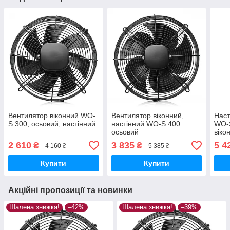
Вентилятор віконний WO-
Вентилятор віконний,
Наст
S 300, осьовий, настінний
настінний WO-S 400
WO-S
осьовий
віко
2 610
3 835
5 4
₴
₴
4 160 ₴
5 385 ₴
Купити
Купити
Акційні пропозиції та новинки
Шалена знижка!
–42%
Шалена знижка!
–39%