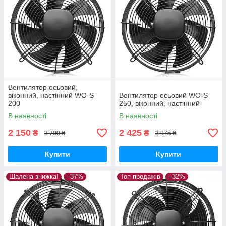
Вентилятор осьовий,
віконний, настінний WO-S
Вентилятор осьовий WO-S
200
250, віконний, настінний
В наявності
В наявності
2 150
2 425
₴
₴
3 700 ₴
3 975 ₴
Купити
Купити
Шалена знижка!
–37%
Топ продажів
–32%