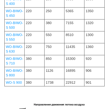
S 400
WO-B/WO-
220
250
5365
1350
S 450
WO-B/WO-
220
380
7155
1320
S 500
WO-B/WO-
220
550
8510
1300
S 550
WO-B/WO-
220
750
11435
1360
S 630
WO-B/WO-
380
850
15300
920
S 710
WO-B/WO-
380
1126
16895
906
S 800
WO-S 900
380
1738
22912
901