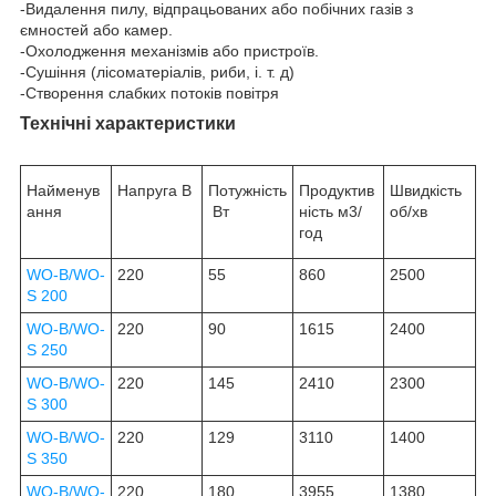
-Видалення пилу, відпрацьованих або побічних газів з
ємностей або камер.
-Охолодження механізмів або пристроїв.
-Сушіння (лісоматеріалів, риби, і. т. д)
-Створення слабких потоків повітря
Технічні характеристики
Найменув
Напруга В
Потужність
Продуктив
Швидкість
ання
Вт
ність м3/
об/хв
год
WO-B/WO-
220
55
860
2500
S 200
WO-B/WO-
220
90
1615
2400
S 250
WO-B/WO-
220
145
2410
2300
S 300
WO-B/WO-
220
129
3110
1400
S 350
WO-B/WO-
220
180
3955
1380