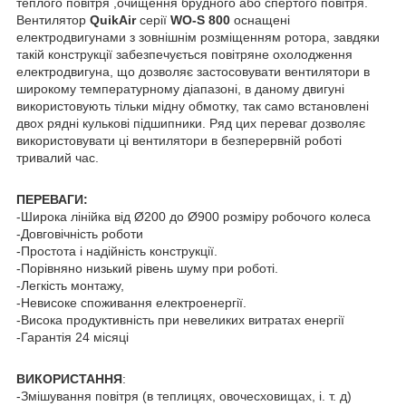
теплого повітря ,очищення брудного або спертого повітря.
Вентилятор
QuikAir
серії
WO-S 800
оснащені
електродвигунами з зовнішнім розміщенням ротора, завдяки
такій конструкції забезпечується повітряне охолодження
електродвигуна, що дозволяє застосовувати вентилятори в
широкому температурному діапазоні, в даному двигуні
використовують тільки мідну обмотку, так само встановлені
двох рядні кулькові підшипники. Ряд цих переваг дозволяє
використовувати ці вентилятори в безперервній роботі
тривалий час.
ПЕРЕВАГИ:
-Широка лінійка від Ø200 до Ø900 розміру робочого колеса
-Довговічність роботи
-Простота і надійність конструкції.
-Порівняно низький рівень шуму при роботі.
-Легкість монтажу,
-Невисоке споживання електроенергії.
-Висока продуктивність при невеликих витратах енергії
-Гарантія 24 місяці
ВИКОРИСТАННЯ
:
-Змішування повітря (в теплицях, овочесховищах, і. т. д)