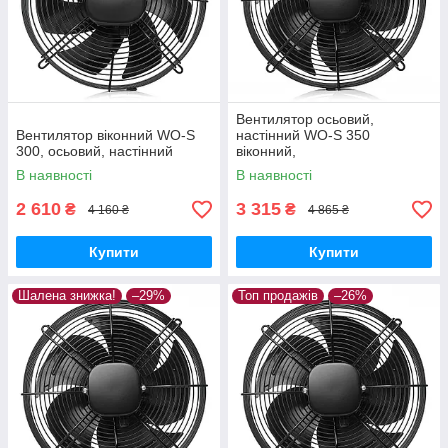
Вентилятор осьовий,
Вентилятор віконний WO-S
настінний WO-S 350
300, осьовий, настінний
віконний,
В наявності
В наявності
2 610
3 315
₴
₴
4 160 ₴
4 865 ₴
Купити
Купити
Шалена знижка!
–29%
Топ продажів
–26%