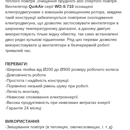
теплого повітря ,очищення брудного або спертого повітря.
Вентилятор
QuikAir
серії
WO-S 710
оснащені
електродвигунами з зовнішнім розміщенням ротора, завдяки
такій конструкції забезпечується повітряне охолодження
електродвигуна, що дозволяє застосовувати вентилятори в
широкому температурному діапазоні, в даному двигуні
використовують тільки мідну обмотку, так само встановлені
двох рядні кулькові підшипники. Ряд цих переваг дозволяє
використовувати ці вентилятори в безперервній роботі
тривалий час.
ПЕРЕВАГИ:
-Широка лінійка від Ø200 до Ø900 розміру робочого колеса
-Довговічність роботи
-Простота і надійність конструкції.
-Порівняно низький рівень шуму при роботі.
-Легкість монтажу,
-Невисоке споживання електроенергії.
-Висока продуктивність при невеликих витратах енергії
-Гарантія 24 місяці
ВИКОРИСТАННЯ
:
-Змішування повітря (в теплицях, овочесховищах, і. т. д)