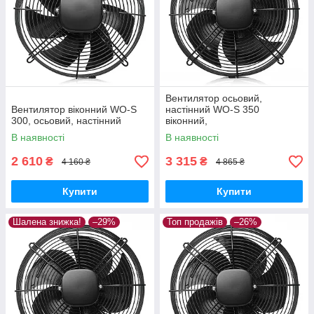
Вентилятор осьовий,
Вентилятор віконний WO-S
настінний WO-S 350
300, осьовий, настінний
віконний,
В наявності
В наявності
2 610
3 315
₴
₴
4 160 ₴
4 865 ₴
Купити
Купити
Шалена знижка!
–29%
Топ продажів
–26%