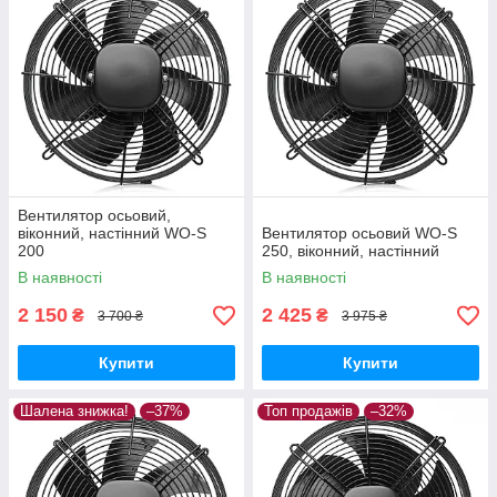
Вентилятор осьовий,
віконний, настінний WO-S
Вентилятор осьовий WO-S
200
250, віконний, настінний
В наявності
В наявності
2 150
2 425
₴
₴
3 700 ₴
3 975 ₴
Купити
Купити
Шалена знижка!
–37%
Топ продажів
–32%