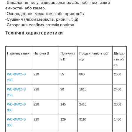
-Видалення пилу, відпрацьованих або побічних газів з
ємностей або камер.
-Охолодження механізмів або пристроїв.
-Сушіння (лісоматеріалів, риби, і. т. д)
-Створення слабких потоків повітря
Технічні характеристики
Найменування
Напруга В
Потужніст
Продуктивність м3/
Швидкі
ь Вт
год
сть об/
хв
WO-B/WO-S
220
55
860
2500
200
WO-B/WO-S
220
90
1615
2400
250
WO-B/WO-S
220
145
2410
2300
300
WO-B/WO-S
220
129
3110
1400
350