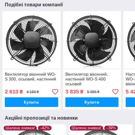
Подібні товари компанії
Вентилятор віконний WO-
Вентилятор віконний,
Наст
S 300, осьовий, настінний
настінний WO-S 400
WO-S
осьовий
віко
2 610
3 835
5 4
₴
₴
4 160 ₴
5 385 ₴
Купити
Купити
Акційні пропозиції та новинки
Шалена знижка!
–42%
Шалена знижка!
–39%