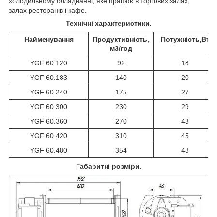
холодильному обладнанні, яке працює в торгових залах,
залах ресторанів і кафе.
Технічні характеристики.
Найменування
Продуктивність,
Потужність,Вт
м3/год
YGF 60.120
92
18
YGF 60.183
140
20
YGF 60.240
175
27
YGF 60.300
230
29
YGF 60.360
270
43
YGF 60.420
310
45
YGF 60.480
354
48
Габаритні розміри.