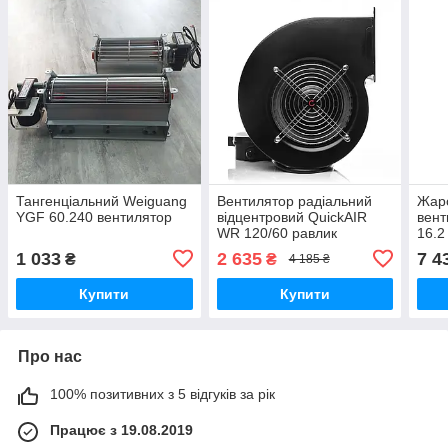
Тангенціальний Weiguang
Вентилятор радіальний
Жаро
YGF 60.240 вентилятор
відцентровий QuickAIR
вент
WR 120/60 равлик
16.2
1 033
2 635
7 4
₴
₴
4 185 ₴
Купити
Купити
Про нас
100% позитивних з 5 відгуків за рік
Працює з 19.08.2019