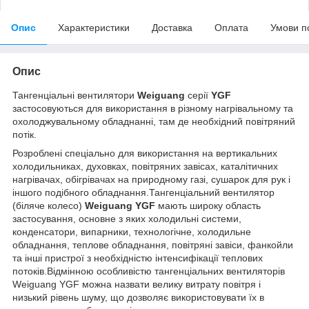
Опис
Характеристики
Доставка
Оплата
Умови п
Опис
Тангенціальні вентилятори
Weiguang
серії
YGF
застосовуються для використання в різному нагрівальному та
охолоджувальному обладнанні, там де необхідний повітряний
потік.
Розроблені спеціально для використання на вертикальних
холодильниках, духовках, повітряних завісах, каталітичних
нагрівачах, обігрівачах на природному газі, сушарок для рук і
іншого подібного обладнання.Тангенціальний вентилятор
(біляче колесо)
Weiguang YGF
мають широку область
застосування, основне з яких холодильні системи,
конденсатори, випарники, технологічне, холодильне
обладнання, теплове обладнання, повітряні завіси, фанкойли
та інші пристрої з необхідністю інтенсифікації теплових
потоків.Відмінною особливістю тангенціальних вентиляторів
Weiguang YGF можна назвати велику витрату повітря і
низький рівень шуму, що дозволяє використовувати їх в